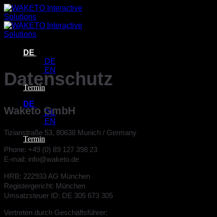
Zum
Inhalt
springen
DE
DE
EN
Datenschutz
Termin
DE
Waketo GmbH
DE
EN
Tizianstraße 53, 80638 Munich / Germany
Termin
Phone: +49 (0) 89 127 398 23
E-mail: info@waketo.de
HRB: 222933 AG München
Registergericht: München
Umsatzsteuer ID: DE 305 673 305
Vertreten durch Geschäftsführer: