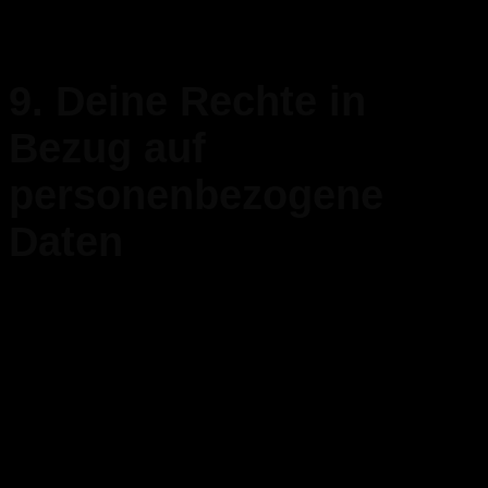
du die Cookies in deinem Browser löscht, werden diese neu
platziert, wenn du unsere Website erneut besuchst.
9. Deine Rechte in
Bezug auf
personenbezogene
Daten
Du hast folgende Rechte in Bezug auf deine personenbezogenen
Daten:
Du hast das Recht zu erfahren, warum deine
personenbezogenen Daten benötigt werden, was damit
passiert und wie lange sie aufbewahrt werden.
Auskunftsrecht: Du hast das Recht deine uns
bekannten persönliche Daten einzusehen.
Recht auf Berichtigung: Du hast das Recht wann immer
du wünscht, deine personenbezogenen Daten zu