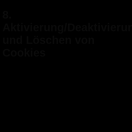
8.
Aktivierung/Deaktivieru
und Löschen von
Cookies
Du kannst deinen Internetbrowser verwenden um automatisch
oder manuell Cookies zu löschen. Du kannst außerdem
spezifizieren ob spezielle Cookies nicht platziert werden sollen.
Eine andere Möglichkeit ist es deinen Internetbrowser derart
einzurichten, dass du jedes Mal benachrichtigt wirst, wenn ein
Cookie platziert wird. Für weitere Information über diese
Möglichkeiten beachte die Anweisungen in der Hilfesektion deines
Browsers.
Bitte nimm zur Kenntnis, dass unsere Website möglicherweise
nicht richtig funktioniert, wenn alle Cookies deaktiviert sind. Wenn