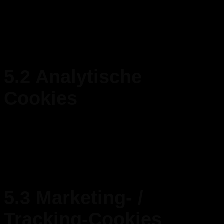
Cookies erleichtern wir dir den Besuch unserer Website. Auf diese
Weise musst du beim Besuch unserer Website nicht wiederholt
dieselben Informationen eingeben, so bleiben Artikel
beispielsweise in deinem Warenkorb, bis du bezahlst. Wir können
diese Cookies ohne deine Einwilligung platzieren.
5.2 Analytische
Cookies
Wir verwenden analytische Cookies, um das Website-Erlebnis für
unsere Nutzer zu optimieren. Mit diesen analytischen Cookies
erhalten wir Einblicke in die Nutzung unserer Website. Wir bitten
um deine Erlaubnis, analytische Cookies zu setzen.
5.3 Marketing- /
Tracking-Cookies