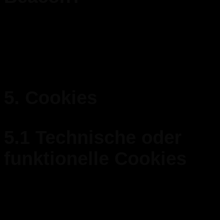
Ein Web-Beacon (auch Pixel-Tag genannt), ist ein kleines
unsichtbares Textfragment oder Bild auf einer Website, das
benutzt wird, um den Verkehr auf der Website zu überwachen.
Um dies zu ermöglichen werden diverse Daten von dir mittels
Web-Beacons gespeichert.
5. Cookies
5.1 Technische oder
funktionelle Cookies
Einige Cookies stellen sicher, dass bestimmte Teile der Website
ordnungsgemäß funktionieren und deine Benutzereinstellungen
weiterhin in Erinnerung bleiben. Durch das Setzen funktionaler