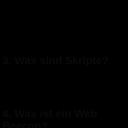
Ein Cookie ist eine einfache kleine Datei, die gemeinsam mit den
Seiten einer Internetadresse versendet und vom Webbrowser auf
dem PC oder einem anderen Gerät gespeichert werden kann. Die
darin gespeicherten Informationen können während folgender
Besuche zu unseren oder den Servern relevanter Drittanbieter
gesendet werden.
3. Was sind Skripte?
Ein Script ist ein Stück Programmcode, das benutzt wird, um
unserer Website Funktionalität und Interaktivität zu ermöglichen.
Dieser Code wird auf unseren Servern oder auf deinem Gerät
ausgeführt.
4. Was ist ein Web
Beacon?