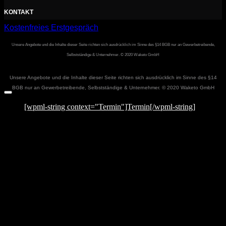
KONTAKT
Kostenfreies Erstgespräch
Unsere Angebote und die Inhalte dieser Seite richten sich ausdrücklich im Sinne des §14 BGB nur an Gewerbetreibende,
Selbstständige & Unternehmer. © 2020 Waketo GmbH
Unsere Angebote und die Inhalte dieser Seite richten sich ausdrücklich im Sinne des §14
BGB nur an Gewerbetreibende, Selbstständige & Unternehmer. © 2020 Waketo GmbH
[wpml-string context="Termin"]Termin[/wpml-string]